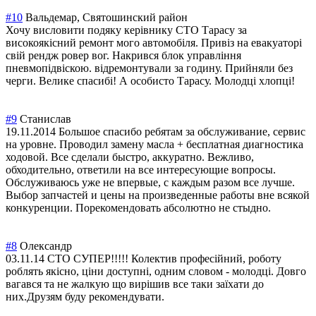
#10
Вальдемар, Святошинский район
Хочу висловити подяку керівнику СТО Тарасу за
високоякісний ремонт мого автомобіля. Привіз на евакуаторі
свій рендж ровер вог. Накрився блок управління
пневмопідвіскою
. відремонтували за годину. Прийняли без
черги. Велике спасибі! А особисто Тарасу. Молодці хлопці!
#9
Станислав
19.11.2014 Большое спасибо ребятам за обслуживание, сервис
на уровне. Проводил замену масла + бесплатная диагностика
ходовой. Все сделали быстро, аккуратно. Вежливо,
обходительно, ответили на все интересующие вопросы.
Обслуживаюсь уже не впервые, с каждым разом все лучше.
Выбор запчастей и цены на произведенные работы вне всякой
конкуренции. Порекомендовать абсолютно не стыдно.
#8
Олександр
03.11.14 СТО СУПЕР!!!!! Колектив професійний, роботу
роблять якісно, ціни доступні, одним словом - молодці. Довго
вагався та не жалкую що вирішив все таки заїхати до
них.Друзям буду рекомендувати.