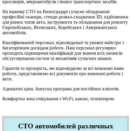
кросоверів, мікроавтобусів і інших транспортних засобів.
На нашому СТО на Виноградарі сучасне обладнання:
професійні сканери, стенди розвал-сходження 3D, підйомники
для різних типів авто, інструменти та обладнання для ремонту
Європейських, Японських, Корейських і Американських
автомобілів.
Кваліфікований персонал, відповідальні та уважні майстри з
багаторічним досвідом роботи. Наш персонал регулярно
проходить підвищення кваліфікації для знання всіх нюансів
обслуговування систем та механізмів сучасних машин.
Гарантія та прозорість, ми відповідаємо за всі виконані нами
роботи, представляємо всі документи про виконані роботи і
акти.
Адекватні ціни, бонусна програма для постійних клієнтів.
Комфортна зона очікування з Wi-Fi, кавою, телевізором.
СТО автомобилей различных