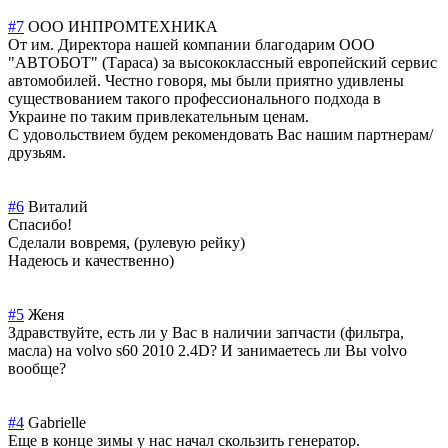
#7
ООО ИНПРОМТЕХНИКА
От им. Директора нашей компании благодарим ООО
"АВТОБОТ" (Тараса) за высококлассный европейский сервис
автомобилей. Честно говоря, мы были приятно удивлены
существованием такого профессионально
го подхода в
Украине по таким привлекательным ценам.
С удовольствием будем рекомендовать Вас нашим партнерам/
друзь
ям.
#6
Виталий
Спасибо!
Сделали вовремя, (рулевую рейку)
Надеюсь и качественно)
#5
Женя
Здравствуйте, есть ли у Вас в наличии запчасти (фильтра,
масла) на volvo s60 2010 2.4D? И занимаетесь ли Вы volvo
вообще?
#4
Gabrielle
Еще в конце зимы у нас начал скользить генератор.