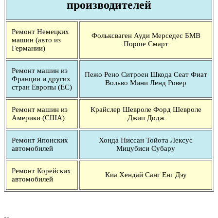
производителей
Ремонт Немецких
Фольксваген Ауди Мерседес БМВ
машин (авто из
Порше Смарт
Германии)
Ремонт машин из
Пежо Рено Ситроен Шкода Сеат Фиат
Франции и других
Вольво Мини Ленд Ровер
стран Европы (ЕС)
Ремонт машин из
Крайслер Шевроле Форд Шевроле
Америки (США)
Джип Додж
Ремонт Японских
Хонда Ниссан Тойота Лексус
автомобилей
Мицубиси Субару
Ремонт Корейских
Киа Хендай Санг Енг Дэу
автомобилей