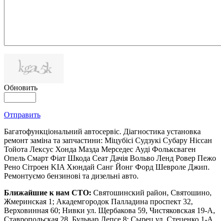
Обновить
Отправить
Багатофункціональний автосервіс. Діагностика установка
ремонт заміна та запчастини: Міцубісі Судзукі Субару Ніссан
Тойота Лексус Хонда Мазда Мерседес Ауді Фольксваген
Опель Смарт Фіат Шкода Сеат Дачія Вольво Ленд Ровер Пежо
Рено Сітроен KIA Хюндай Санг Йонг Форд Шевроле Джип.
Ремонтуємо бензинові та дизельні авто.
Ближайшие к нам СТО:
Святошинский район, Святошино,
Жмеринская 1; Академгородок Палладина проспект 32,
Верховинная 60; Нивки ул. Щербакова 59, Чистяковская 19-А,
Ставропольская 28, Бульвар Лепсе 8; Сырец ул. Стеценко 1-А,