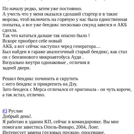
По началу редко, затем уже постоянно.
А учесть что у меня оказался сдохший стартер и в такие
морозы, чтоб включить на горячую у нас была единственная
попытка, а все уже бендикс несколько секунд завелся и АКБ
сдохла.
Так что кататься дальше так опасно было !
Вскоре приобрел себе новый
АКБ, а вот сейчас наступил черед генератора…
Был найден в гараже аналогичный старый бендикс, как стал
он с бензинового микроавтобуса Ауди .
Визуально внутри одинаковые , отличия в
задней двери.
Решил бендикс починить и скрутить
с него бендекс и прикрепить на Дэу.
Зато бендеск с Мерса отличался от оригинала - он чуть короче,
а так встал, отлично.
#3
Руслан
Добрый день!.
Я работаю в здании КП, сейчас в командировке. Вы мне
помогали завестись Опель-Виваро, 2004, Лонг.
Интересует замена грузовых пружин- просевшие.